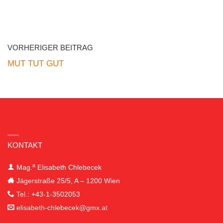
VORHERIGER BEITRAG
MUT TUT GUT
KONTAKT
a
Mag.
Elisabeth
Chlebecek
Jägerstraße 25/5, A – 1200 Wien
Tel.: +43-1-3502053
elisabeth-chlebecek@gmx.at